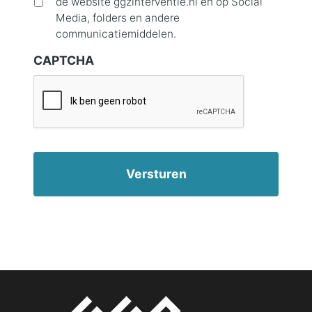
de website ggzinterventie.nl en op Social
n
Media, folders en andere
t
communicatiemiddelen.
i
CAPTCHA
t
e
l
*