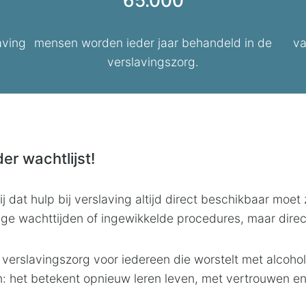
65.000
aving
mensen worden ieder jaar behandeld in de
va
verslavingszorg.
er wachtlijst!
 dat hulp bij verslaving altijd direct beschikbaar moet 
e wachttijden of ingewikkelde procedures, maar direct
 verslavingszorg voor iedereen die worstelt met alcohol
n: het betekent opnieuw leren leven, met vertrouwen en