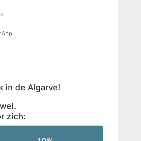
rk
tsApp
k in de Algarve!
wel.
r zich: