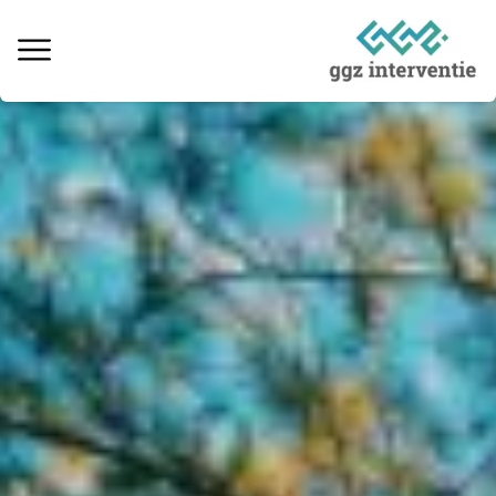
Behandeling verslaving
Informatie over verslaving
Ervaringsverhalen
Kosten & vergoedingen
Locaties behandeling
Interventie naaste
Informatieve artikelen
Vacatures