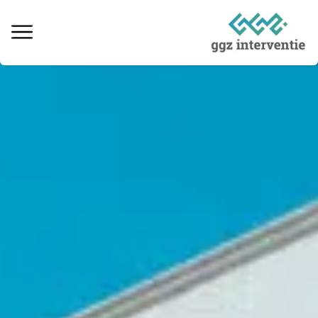
Behandeling verslaving
Informatie over verslaving
Ervaringsverhalen
Kosten & vergoedingen
Locaties behandeling
Interventie naaste
Informatieve artikelen
Vacatures