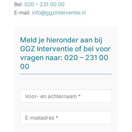
Bel:
020 – 231 00 00
E-mail:
info@ggzinterventie.nl
Meld je hieronder aan bij
GGZ Interventie of bel voor
vragen naar: 020 – 231 00
00
N
a
a
m
E
*
-
m
a