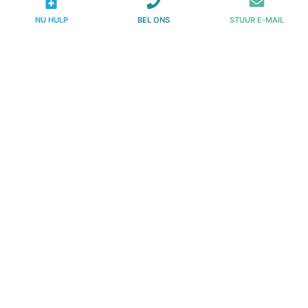
NU HULP
BEL ONS
STUUR E-MAIL
KvKnr.
73597465
Vestigingsnr.
000029413575
AGB code:
22-221107
Hulp bij verslaving
Toegeven dat je een probleem hebt is voor veel
mensen erg moeilijk, laat staan als het om een
verslavings- of doseringsprobleem gaat.
Er is hulp, je staat er niet alleen voor!
020 – 231 00 00
Kwaliteitsstatuut (PDF)