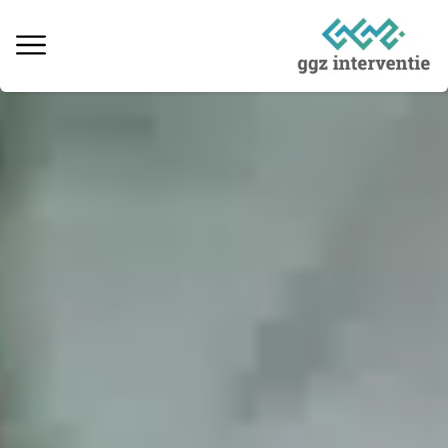
Behandeling verslaving
Informatie over verslaving
Ervaringsverhalen
Kosten & vergoedingen
Locaties behandeling
Interventie naaste
Informatieve artikelen
Vacatures