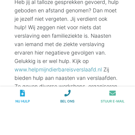
Heb jij al talloze gesprekken gevoerd, hulp
geboden en afstand genomen? Dan moet
je jezelf niet vergeten. Jij verdient ook
hulp! Wij zeggen niet voor niets dat
verslaving een familieziekte is. Naasten
van iemand met de ziekte verslaving
ervaren hier negatieve gevolgen van.
Gelukkig is er wel hulp. Kijk op
www.helpmijndierbareisverslaafd.nl
Zij
bieden hulp aan naasten van verslaafden.
Ze geven diverse workshops, organiseren
informatiebijeenkomsten en bieden
NU HULP
BEL ONS
STUUR E-MAIL
individuele ondersteuning. Zij helpen niet
de verslaafde, maar zijn er speciaal voor
naasten.