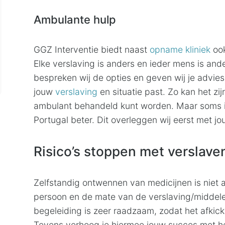
Ambulante hulp
GGZ Interventie biedt naast
opname kliniek
oo
Elke verslaving is anders en ieder mens is and
bespreken wij de opties en geven wij je advie
jouw
verslaving
en situatie past. Zo kan het zij
ambulant behandeld kunt worden. Maar soms is
Portugal beter. Dit overleggen wij eerst met jo
Risico’s stoppen met verslav
Zelfstandig ontwennen van medicijnen is niet alt
persoon en de mate van de verslaving/middele
begeleiding is zeer raadzaam, zodat het afkick
Tevens verhoog je hiermee jouw succes met he