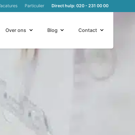
Vacatures
Particulier
Direct hulp: 020 - 231 00 00
Over ons
Blog
Contact