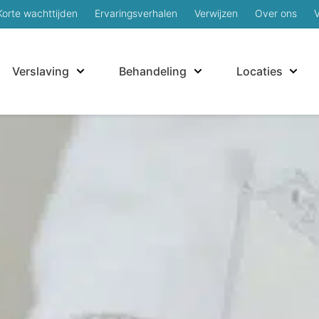
Korte wachttijden
Ervaringsverhalen
Verwijzen
Over ons
Verslaving
Behandeling
Locaties