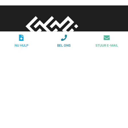
NU HULP
BEL ONS
STUUR E-MAIL
Johannes Vermeerstraat 24
1071 DR Amsterdam
Telefoon:
020 – 231 00 00
E-mail:
info@ggzinterventie.nl
KvKnr.
73597465
Vestigingsnr.
000029413575
AGB code:
22-221107