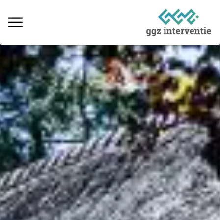
Behandeling verslaving
Informatie over verslaving
Ervaringsverhalen
Kosten & vergoedingen
Locaties behandeling
Interventie naaste
Informatieve artikelen
Vacatures