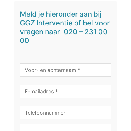
Meld je hieronder aan bij
GGZ Interventie of bel voor
vragen naar: 020 – 231 00
00
N
a
a
m
E
*
-
m
a
T
i
e
l
l
a
e
J
d