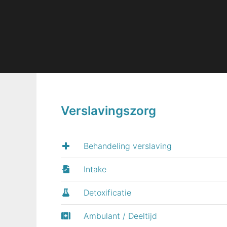
Verslavingszorg
Behandeling verslaving
Intake
Detoxificatie
Ambulant / Deeltijd