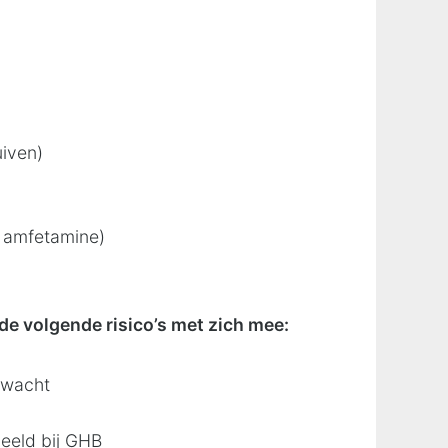
uiven)
n amfetamine)
de volgende risico’s met zich mee:
rwacht
beeld bij GHB