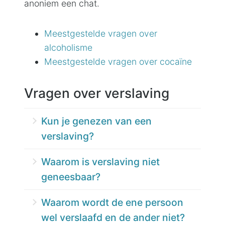
anoniem een chat.
Meestgestelde vragen over
alcoholisme
Meestgestelde vragen over cocaïne
Vragen over verslaving
Kun je genezen van een
verslaving?
Nee. De ziekte verslaving is niet te
Waarom is verslaving niet
genezen. Wel is langdurig in herstel
geneesbaar?
blijven absoluut mogelijk. Je zal
Tijdens jouw gebruik hebben er
echter nooit meer alcohol, drugs,
Waarom wordt de ene persoon
veranderingen in je brein
medicatie of een andere verslavende
wel verslaafd en de ander niet?
plaatsgevonden waardoor je snel