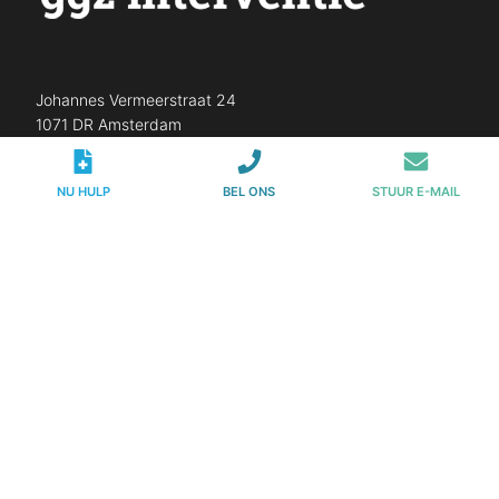
Johannes Vermeerstraat 24
1071 DR Amsterdam
Telefoon:
020 – 231 00 00
NU HULP
BEL ONS
STUUR E-MAIL
E-mail:
info@ggzinterventie.nl
KvKnr.
73597465
Vestigingsnr.
000029413575
AGB code:
22-221107
Hulp bij verslaving
Toegeven dat je een probleem hebt is voor veel
mensen erg moeilijk, laat staan als het om een