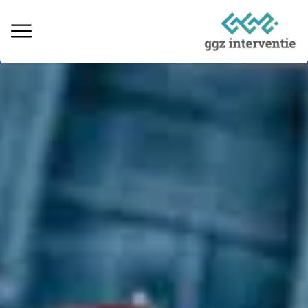
Behandeling verslaving
Informatie over verslaving
Ervaringsverhalen
Kosten & vergoedingen
Locaties behandeling
Interventie naaste
Informatieve artikelen
Vacatures