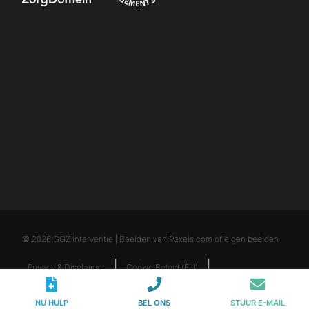
© 2026 GGZ Interventie | Beelden van Pexels.com of eigen beelden
Privacy & Disclaimer
Cookie Beleid (EU)
Klachtenprocedure
Vacatures
NU HULP
BEL ONS
STUUR E-MAIL