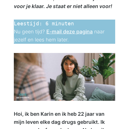
voor je klaar. Je staat er niet alleen voor!
Contact
Leestijd:
6
minuten
Nu geen tijd?
E-mail deze pagina
naar
jezelf en lees hem later.
Hoi, ik ben Karin en ik heb 22 jaar van
mijn leven elke dag drugs gebruikt. Ik