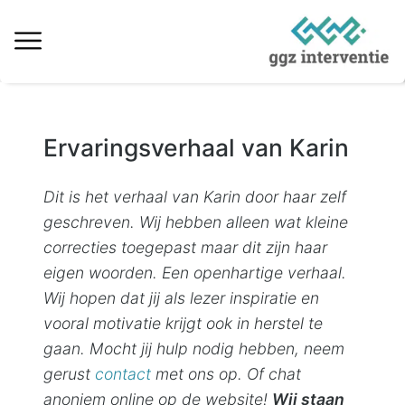
Behandeling verslaving
Ervaringsverhaal van Karin
Informatie over verslaving
Ervaringsverhalen
Dit is het verhaal van Karin door haar zelf
geschreven. Wij hebben alleen wat kleine
Kosten & vergoedingen
correcties toegepast maar dit zijn haar
Locaties behandeling
eigen woorden. Een openhartige verhaal.
Wij hopen dat jij als lezer inspiratie en
Interventie naaste
vooral motivatie krijgt ook in herstel te
gaan. Mocht jij hulp nodig hebben, neem
Informatieve artikelen
gerust
contact
met ons op. Of chat
Vacatures
anoniem online op de website!
Wij staan