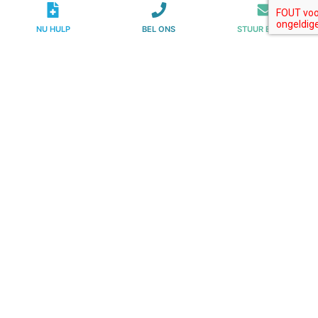
NU HULP
BEL ONS
STUUR E-MAIL
Stel jouw vraag
Jouw vraag
*
Naam
*
E-mail
*