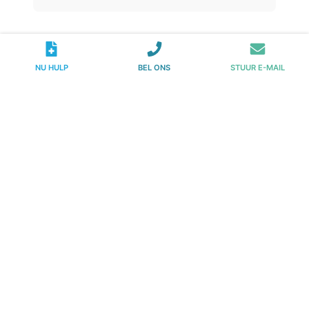
NU HULP
BEL ONS
STUUR E-MAIL
Johannes Vermeerstraat 24
1071 DR Amsterdam
Telefoon:
020 – 231 00 00
E-mail:
info@ggzinterventie.nl