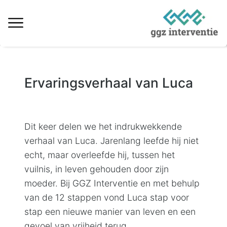
Behandeling verslaving
Ervaringsverhaal van Luca
Informatie over verslaving
Ervaringsverhalen
Dit keer delen we het indrukwekkende
Kosten & vergoedingen
verhaal van Luca. Jarenlang leefde hij niet
Locaties behandeling
echt, maar overleefde hij, tussen het
vuilnis, in leven gehouden door zijn
Interventie naaste
moeder. Bij GGZ Interventie en met behulp
van de 12 stappen vond Luca stap voor
Informatieve artikelen
stap een nieuwe manier van leven en een
Vacatures
gevoel van vrijheid terug.