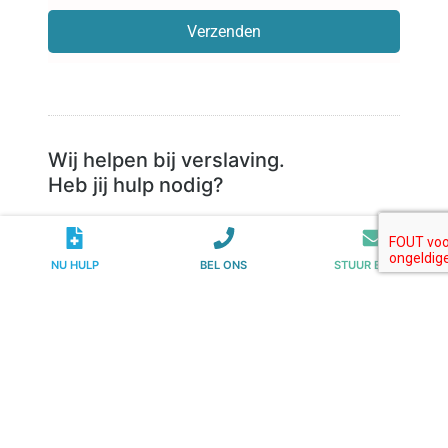
Verzenden
Wij helpen bij verslaving.
Heb jij hulp nodig?
020 – 231 00 00
NU HULP
BEL ONS
STUUR E-MAIL
HULP AANVRAGEN
CHAT MET ONS