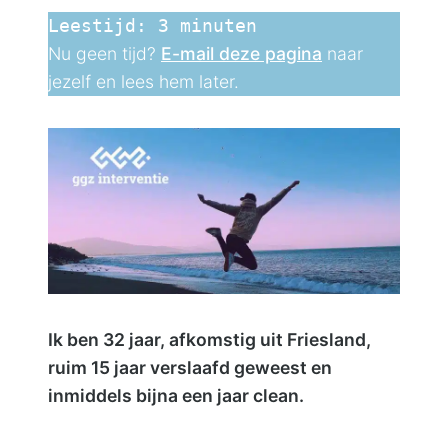
Leestijd:
3
minuten
Contact
Nu geen tijd?
E-mail deze pagina
naar
jezelf en lees hem later.
Ik ben 32 jaar, afkomstig uit Friesland,
ruim 15 jaar verslaafd geweest en
inmiddels bijna een jaar clean.