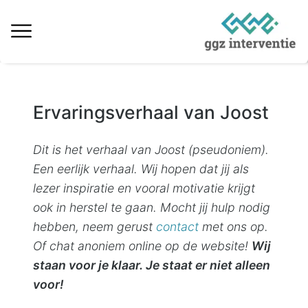
Behandeling verslaving
Ervaringsverhaal van Joost
Informatie over verslaving
Ervaringsverhalen
Dit is het verhaal van Joost (pseudoniem).
Een eerlijk verhaal. Wij hopen dat jij als
Kosten & vergoedingen
lezer inspiratie en vooral motivatie krijgt
Locaties behandeling
ook in herstel te gaan. Mocht jij hulp nodig
hebben, neem gerust
contact
met ons op.
Interventie naaste
Of chat anoniem online op de website!
Wij
staan voor je klaar. Je staat er niet alleen
Informatieve artikelen
voor!
Vacatures